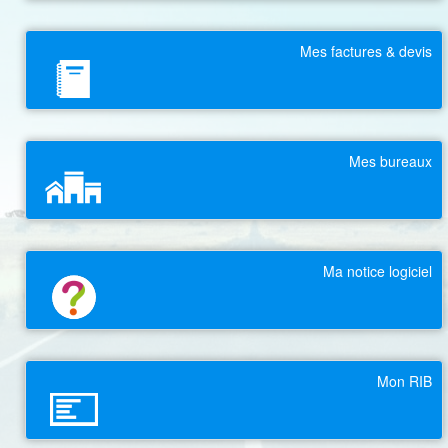
Mes factures & devis
Mes bureaux
Ma notice logiciel
Mon RIB